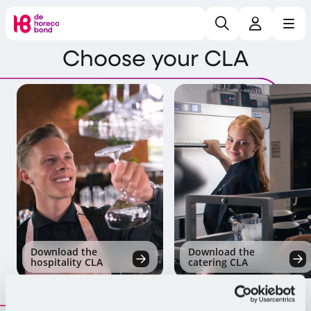
Search
Log in
Me
Home
Choose your CLA
Download the
Download the
hospitality CLA
catering CLA