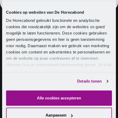
Cookies op websites van De Horecabond
De Horecabond gebruikt functionele en analytische
cookies die noodzakelijk zijn om de websites zo goed
About us
Vacancies
Contact
mogelijk te laten functioneren. Deze cookies gebruiken
geen persoonsgegevens en hier is geen toestemming
voor nodig. Daarnaast maken we gebruik van marketing
cookies om content en advertenties te personaliseren en
Hospitality CLA
om de website op jouw voorkeuren af te stemmen.
Hiervoor kun je onderstaand toestemming geven. Je kunt
je instellingen altijd weer wijzigen op de pagina over de
Catering CLA
cookies.
Details tonen
Recreation CLA
Alle cookies accepteren
Help & Advice
Aanpassen