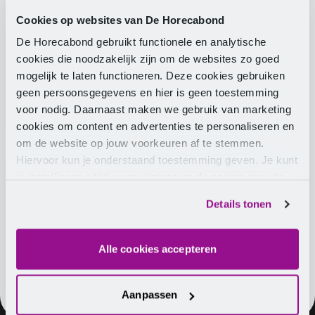
Download the CLA
Cookies op websites van De Horecabond
By clicking the button, you consent to the processing of
De Horecabond gebruikt functionele en analytische
your data as described in our
privacy statement
.
cookies die noodzakelijk zijn om de websites zo goed
mogelijk te laten functioneren. Deze cookies gebruiken
geen persoonsgegevens en hier is geen toestemming
Are you a member?
voor nodig. Daarnaast maken we gebruik van marketing
cookies om content en advertenties te personaliseren en
Log in for an immediate download or create an
om de website op jouw voorkeuren af te stemmen.
account.
Hiervoor kun je onderstaand toestemming geven. Je kunt
Log in
je instellingen altijd weer wijzigen op de pagina over de
cookies.
Register
Details tonen
Alle cookies accepteren
Aanpassen