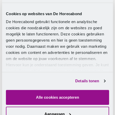
Email address
Cookies op websites van De Horecabond
De Horecabond gebruikt functionele en analytische
Telephone number
cookies die noodzakelijk zijn om de websites zo goed
mogelijk te laten functioneren. Deze cookies gebruiken
Sector
geen persoonsgegevens en hier is geen toestemming
voor nodig. Daarnaast maken we gebruik van marketing
Yes, I am signing up for the monthly
cookies om content en advertenties te personaliseren en
newsletter.
om de website op jouw voorkeuren af te stemmen.
Hiervoor kun je onderstaand toestemming geven. Je kunt
je instellingen altijd weer wijzigen op de pagina over de
Send
cookies.
Details tonen
By clicking the button, you consent to the
processing of your data as described in our
privacy
statement
.
Alle cookies accepteren
Aanpassen