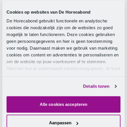
Surname
Cookies op websites van De Horecabond
De Horecabond gebruikt functionele en analytische
Email address
cookies die noodzakelijk zijn om de websites zo goed
mogelijk te laten functioneren. Deze cookies gebruiken
Telephone number
geen persoonsgegevens en hier is geen toestemming
voor nodig. Daarnaast maken we gebruik van marketing
Yes, I am signing up for the monthly
cookies om content en advertenties te personaliseren en
newsletter.
om de website op jouw voorkeuren af te stemmen.
Hiervoor kun je onderstaand toestemming geven. Je kunt
Send
je instellingen altijd weer wijzigen op de pagina over de
cookies.
By clicking the button, you consent to the
Details tonen
processing of your data as described in our
privacy
statement
.
Alle cookies accepteren
Aanpassen