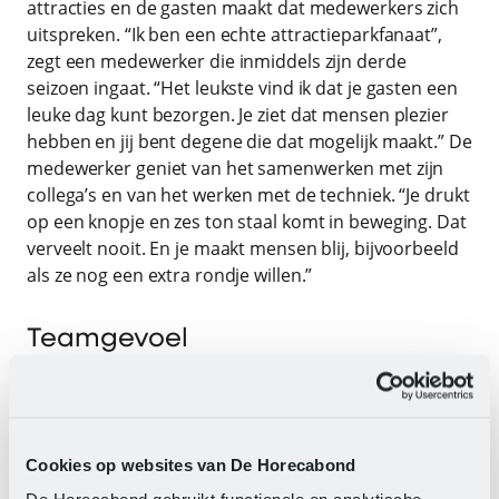
attracties en de gasten maakt dat medewerkers zich
uitspreken. “Ik ben een echte attractieparkfanaat”,
zegt een medewerker die inmiddels zijn derde
seizoen ingaat. “Het leukste vind ik dat je gasten een
leuke dag kunt bezorgen. Je ziet dat mensen plezier
hebben en jij bent degene die dat mogelijk maakt.” De
medewerker geniet van het samenwerken met zijn
collega’s en van het werken met de techniek. “Je drukt
op een knopje en zes ton staal komt in beweging. Dat
verveelt nooit. En je maakt mensen blij, bijvoorbeeld
als ze nog een extra rondje willen.”
Teamgevoel
Adinda Strooper, die bijna tien jaar bij Walibi werkte
voordat zij koos voor een vaste baan in de
kinderopvang, herkent dat gevoel. “Wat het werk zo
Cookies op websites van De Horecabond
leuk maakt, is het teamgevoel en dat je samen zorgt