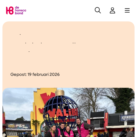
Zoeken
Inlogge
Me
Home
Seizoensmedewerkers
Walibi eisen eerlijke
arbeidsvoorwaarden
Gepost:
19 februari 2026