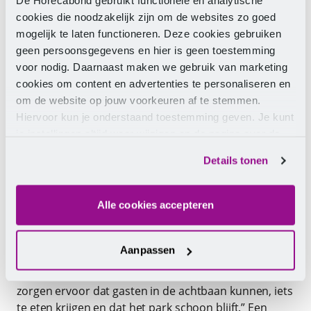
De Horecabond gebruikt functionele en analytische
voor een goede beleving voor de gasten. Je werkt
cookies die noodzakelijk zijn om de websites zo goed
prestatiegericht, zodat wachttijden niet te lang
mogelijk te laten functioneren. Deze cookies gebruiken
worden, én je bent verantwoordelijk voor de
geen persoonsgegevens en hier is geen toestemming
veiligheid van mensen.”
voor nodig. Daarnaast maken we gebruik van marketing
Juist die verantwoordelijkheid wringt. Want volgens
cookies om content en advertenties te personaliseren en
meerdere medewerkers wordt er veel verwacht,
om de website op jouw voorkeuren af te stemmen.
zonder dat daar passende waardering of zekerheden
Hiervoor kun je onderstaand toestemming geven. Je kunt
tegenover staan. “Bij ruzies in de wachtrij, technische
je instellingen altijd weer wijzigen op de pagina over de
storingen of onrust tijdens Fright Nights staan wij
cookies.
Details tonen
vooraan”, zegt Adinda. “Dat gaat veel verder dan
alleen knopjes indrukken.”
Alle cookies accepteren
De roep om betere arbeidsvoorwaarden gaat
daarom niet alleen over geld, maar ook over
erkenning en duurzaamheid. “We zijn geen poppetjes,
Aanpassen
wij houden het park draaiende”, zegt een
seizoensmedewerker die eerder fulltime werkte. “Wij
zorgen ervoor dat gasten in de achtbaan kunnen, iets
te eten krijgen en dat het park schoon blijft.” Een