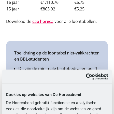
16 jaar
€1.110,76
€6,75
15 jaar
€863,92
€5,25
Download de
cao horeca
voor alle loontabellen.
Toelichting op de loontabel niet-vakkrachten
en BBL-studenten
Dit zijn de minimale brutobedragen per 1
juli 2026.
Deze bedragen zijn gebaseerd op fulltime
dienstverband (38 uur per week).
Cookies op websites van De Horecabond
Bedragen stijgen twee keer per jaar mee
De Horecabond gebruikt functionele en analytische
met het wettelijk minimumloon: 1 januari
cookies die noodzakelijk zijn om de websites zo goed
en 1 juli.