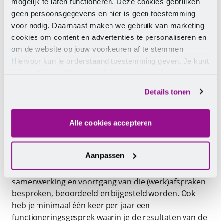
mogelijk te laten functioneren. Deze cookies gebruiken
geen persoonsgegevens en hier is geen toestemming
Verdien je het minimumloon? Check dan
voor nodig. Daarnaast maken we gebruik van marketing
twee keer per jaar je loonsverhoging.
cookies om content en advertenties te personaliseren en
om de website op jouw voorkeuren af te stemmen.
Hiervoor kun je onderstaand toestemming geven. Je kunt
je instellingen altijd weer wijzigen op de pagina over de
cookies.
Details tonen
Hoe word je beoordeeld als
horecamedewerker?
Alle cookies accepteren
Zodra je ergens gaat werken, maakt je leidinggevende
of werkgever werkafspraken over je persoonlijke
Aanpassen
ontwikkeling met jou. Vervolgens heb je minstens één
keer per jaar een voortgangsgesprek waarin de
samenwerking en voortgang van die (werk)afspraken
besproken, beoordeeld en bijgesteld worden. Ook
heb je minimaal één keer per jaar een
functioneringsgesprek waarin je de resultaten van de