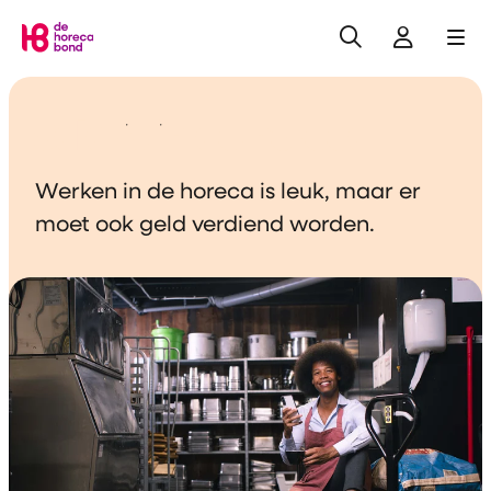
Zoeken
Inlogge
Me
Home
Salaris in de horeca
Werken in de horeca is leuk, maar er
moet ook geld verdiend worden.