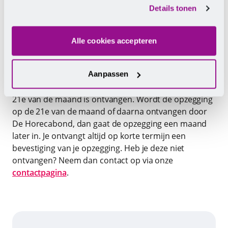
cookies.
9.00 - 15.00 uur). Heb je een vraag over je werk of
Details tonen
inkomen, dan kun je contact opnemen via onze
contactpagina
.
Alle cookies accepteren
Opzeggen kan alleen met ingang van de eerste dag
van de kalendermaand die volgt op de dag waarop de
opzegging door De Horecabond is ontvangen, voor
Aanpassen
zover deze opzegging door De Horecabond vóór de
21e van de maand is ontvangen. Wordt de opzegging
op de 21e van de maand of daarna ontvangen door
De Horecabond, dan gaat de opzegging een maand
later in. Je ontvangt altijd op korte termijn een
bevestiging van je opzegging. Heb je deze niet
ontvangen? Neem dan contact op via onze
contactpagina
.