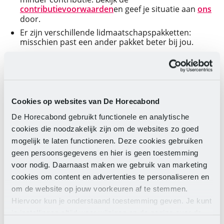
contributievoorwaarden
en geef je situatie aan
ons
door.
Er zijn verschillende lidmaatschapspakketten:
misschien past een ander pakket beter bij jou.
Je kunt tot 40% van je contributie terugvragen via
je werkgever. Hiervoor heeft je werkgever een
bewijs nodig, dat je kunt downloaden via je
account. Maak eerst een
account
aan om in te
loggen.
Cookies op websites van De Horecabond
Ben je ZZP’er? Dan mag je de contributie aftrekken
als beroepskosten bij je belastingaangifte.
De Horecabond gebruikt functionele en analytische
cookies die noodzakelijk zijn om de websites zo goed
mogelijk te laten functioneren. Deze cookies gebruiken
Toch opzeggen?
geen persoonsgegevens en hier is geen toestemming
voor nodig. Daarnaast maken we gebruik van marketing
Dan kun je geen gebruik meer maken van de
cookies om content en advertenties te personaliseren en
voordelen die het lidmaatschap je biedt en verlies je
om de website op jouw voorkeuren af te stemmen.
je opgebouwde rechten. Om je lidmaatschap
Hiervoor kun je onderstaand toestemming geven. Je kunt
eenvoudig en snel op te zeggen neem je telefonisch
je instellingen altijd weer wijzigen op de pagina over de
contact met ons op: 036 535 8 555 (werkdagen van