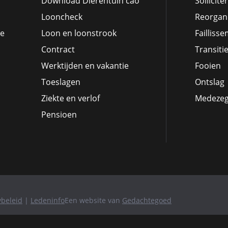
Download Dierentuin cao
Sollicite
Looncheck
Reorgani
ie
Loon en loonstrook
Failliss
Contract
Transiti
Werktijden en vakantie
Fooien
Toeslagen
Ontslag
Ziekte en verlof
Medeze
Pensioen
ybeleid
|
Ledeninfo
Een website van
Gedachtegoed