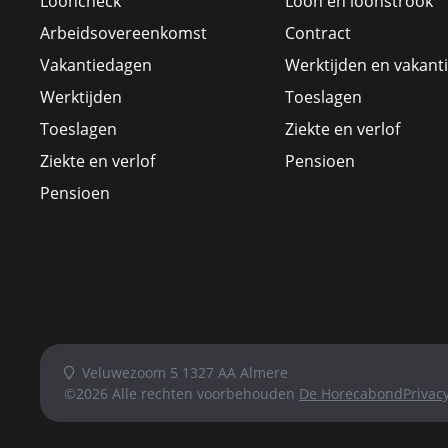
Looncheck
Loon en loonstrook
Arbeidsovereenkomst
Contract
Vakantiedagen
Werktijden en vakant
Werktijden
Toeslagen
Toeslagen
Ziekte en verlof
Ziekte en verlof
Pensioen
Pensioen
Veluwezoom 5 1327 AA Almere
©2026 Alle rechten voorbehouden
De Horecabond
Privac