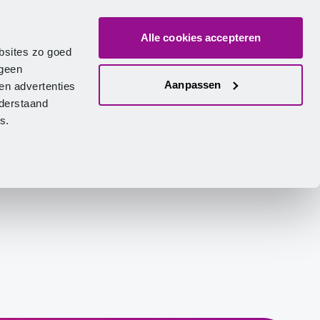
Alle cookies accepteren
ver ons
Vacatures
Contact
Zoeken
Inlogge
Nederlands
bsites zo goed
 geen
Aanpassen
en advertenties
nderstaand
ies.