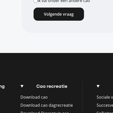
Ik val onder een andere cao
Volgende vraag
ng
Cao recreatie
Download cao
Sociale v
Download cao dagrecreatie
Succesv