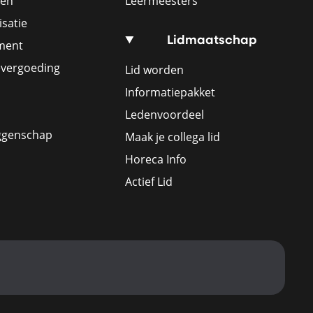
ren
Leermeesters
satie
Lidmaatschap
ement
evergoeding
Lid worden
Informatiepakket
Ledenvoordeel
ggenschap
Maak je collega lid
Horeca Info
Actief Lid