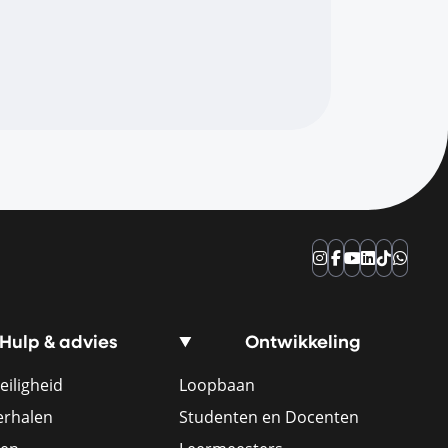
Instagram
Facebook
YouTube
LinkedIn
TikTok
Whats
Hulp & advies
Ontwikkeling
eiligheid
Loopbaan
erhalen
Studenten en Docenten