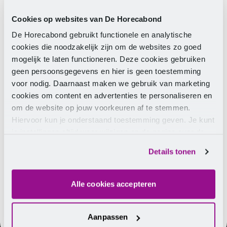
E-mailadres
Cookies op websites van De Horecabond
De Horecabond gebruikt functionele en analytische
Telefoonnummer
cookies die noodzakelijk zijn om de websites zo goed
mogelijk te laten functioneren. Deze cookies gebruiken
Sector
geen persoonsgegevens en hier is geen toestemming
voor nodig. Daarnaast maken we gebruik van marketing
Ja, ik meld mij aan voor de maandelijkse
cookies om content en advertenties te personaliseren en
nieuwsbrief
om de website op jouw voorkeuren af te stemmen.
Hiervoor kun je onderstaand toestemming geven. Je kunt
Verstuur
je instellingen altijd weer wijzigen op de pagina over de
Door op de knop te klikken, geef je toestemming
cookies.
Details tonen
voor het verwerken van je gegevens zoals
beschreven in onze
privacyverklaring
.
Alle cookies accepteren
Aanpassen