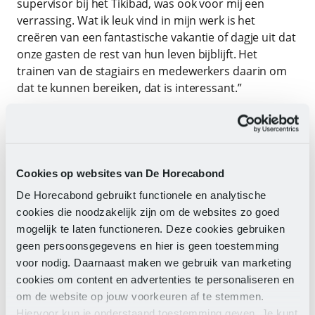
supervisor bij het Tikibad, was ook voor mij een
verrassing. Wat ik leuk vind in mijn werk is het
creëren van een fantastische vakantie of dagje uit dat
onze gasten de rest van hun leven bijblijft. Het
trainen van de stagiairs en medewerkers daarin om
dat te kunnen bereiken, dat is interessant.”
“Ik wilde altijd al heel graag als manager binnen een
attractiepark aan de slag. Vandaar mijn keuze voor de
richting Theme Park Management. In het derde jaar
ben ik naar Disney in Amerika gegaan, omdat ik
Cookies op websites van De Horecabond
mezelf eerst als persoon wilde ontwikkelen. Al was
De Horecabond gebruikt functionele en analytische
het geen managementstage, een betere plek was er
cookies die noodzakelijk zijn om de websites zo goed
niet: op jezelf wonen, werken en studeren in het
mogelijk te laten functioneren. Deze cookies gebruiken
buitenland, met mensen vanuit de hele wereld en dus
geen persoonsgegevens en hier is geen toestemming
verschillende culturen. Bij een bedrijf dat
voor nodig. Daarnaast maken we gebruik van marketing
bekendstaat om de ultieme gastvriendelijkheid.”
cookies om content en advertenties te personaliseren en
“Ik had altijd een doel dat ik wilde bereiken. Nu ben ik
om de website op jouw voorkeuren af te stemmen.
dat opnieuw op papier aan het zetten. Door het
Hiervoor kun je onderstaand toestemming geven. Je kunt