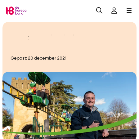
Zoeken
Inlogge
Me
Home
Blog: Groeien in je vak
Gepost:
20 december 2021