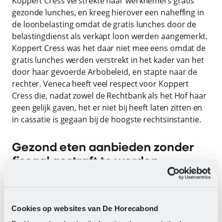
Koppert Cress verstrekte haar werknemers gratis
gezonde lunches, en kreeg hierover een naheffing in
de loonbelasting omdat de gratis lunches door de
belastingdienst als verkapt loon werden aangemerkt.
Koppert Cress was het daar niet mee eens omdat de
gratis lunches werden verstrekt in het kader van het
door haar gevoerde Arbobeleid, en stapte naar de
rechter. Veneca heeft veel respect voor Koppert
Cress die, nadat zowel de Rechtbank als het Hof haar
geen gelijk gaven, het er niet bij heeft laten zitten en
in cassatie is gegaan bij de hoogste rechtsinstantie.
Gezond eten aanbieden zonder
fiscaal gestraft te worden
Ard van der Steur, voorzitter Veneca “wat ons betreft
zou het vanzelfsprekend moeten zijn dat werkgevers
Cookies op websites van De Horecabond
hun mensen tijdens het werk gezond eten kunnen