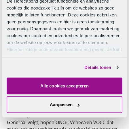
aanbieden zonder hiervoor fiscaal te worden gestraft.
De Horecabond gebruikt functionele en analytische
Werkgevers kunnen op die manier investeren in
cookies die noodzakelijk zijn om de websites zo goed
vitaliteit, werkplezier en het binden van mensen.
mogelijk te laten functioneren. Deze cookies gebruiken
Belangrijke pijlers onder het terugdringen van
geen persoonsgegevens en hier is geen toestemming
ziekteverzuim in het kader van Arbobeleid van
voor nodig. Daarnaast maken we gebruik van marketing
werkgevers. In de krappe en vergrijzende
cookies om content en advertenties te personaliseren en
arbeidsmarkt is dit van groot belang voor werkgevers
om de website op jouw voorkeuren af te stemmen.
maar ook voor de BV Nederland. Cateraars zijn bij
Hiervoor kun je onderstaand toestemming geven. Je kunt
uitstek in staat om gezond eten en drinken te bieden
je instellingen altijd weer wijzigen op de pagina over de
en wij willen hier graag samen met werkgevers voor
cookies.
Details tonen
zorgen. Jaarlijks voeden wij tientallen miljoenen
monden”.
Alle cookies accepteren
Draag bij aan vitale werknemers
met een gratis gezonde lunch
Aanpassen
Als de Hoge Raad het advies van de Advocaat-
Generaal volgt, hopen ONCE, Veneca en VOCC dat