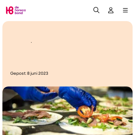
Zoeken
Inlogge
Me
Home
Iedere
cateringmedewerker een
gezonde lunch
Gepost:
8 juni 2023