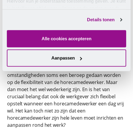
Hiervoor kun je onderstaand toestemming geven. Je kunt
moet beginnen kan soms al erg vervelend zijn. Maar
je instellingen altijd weer wijzigen op de pagina over de
als je ook nog niet eens weet op welke dagen je moet
cookies.
werken of dit soms pas kort van tevoren te horen
Details tonen
krijgt is helemaal lastig. Wanneer kun je nou wel of
niet die afspraak inplannen? In de cao horeca is
Alle cookies accepteren
afgesproken dat een rooster minimaal twee weken
van tevoren bekend moet zijn. Zeker nu - met de
grote uitdagingen rond het personeelstekort - horen
Aanpassen
en zien we steeds vaker dat dit niet gebeurt..
Natuurlijk kan er in de huidige lastige
omstandigheden soms een beroep gedaan worden
op de flexibiliteit van de horecamedewerker. Maar
dan moet het wel wederkerig zijn. En is het van
cruciaal belang dat ook de werkgever zich flexibel
opstelt wanneer een horecamedewerker een dag vrij
wil. Het kan toch niet zo zijn dat een
horecamedewerker zijn hele leven moet inrichten en
aanpassen rond het werk?