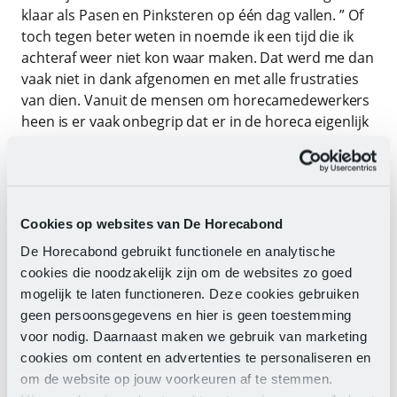
klaar als Pasen en Pinksteren op één dag vallen. ” Of
toch tegen beter weten in noemde ik een tijd die ik
achteraf weer niet kon waar maken. Dat werd me dan
vaak niet in dank afgenomen en met alle frustraties
van dien. Vanuit de mensen om horecamedewerkers
heen is er vaak onbegrip dat er in de horeca eigenlijk
nooit echt duidelijke begin- en zeker geen eindtijden
zijn. Omdat er veel passie en liefde is voor het vak
accepteren horecamedewerkers dit vaak. En sterker
nog: we verdedigen dit vaak ook nog eens naar de
Cookies op websites van De Horecabond
mensen om ons heen. Maar laten we eerlijk zijn. Is het
niet gek dat een horecamedewerker niet eens weet
De Horecabond gebruikt functionele en analytische
wanneer hij of zij klaar is met werken? Want kun je
cookies die noodzakelijk zijn om de websites zo goed
dan eigenlijk nog wel andere afspraken plannen?
mogelijk te laten functioneren. Deze cookies gebruiken
geen persoonsgegevens en hier is geen toestemming
voor nodig. Daarnaast maken we gebruik van marketing
Roosters tijdig bekend
cookies om content en advertenties te personaliseren en
om de website op jouw voorkeuren af te stemmen.
Dat je niet precies weet wanneer je klaar bent en/of