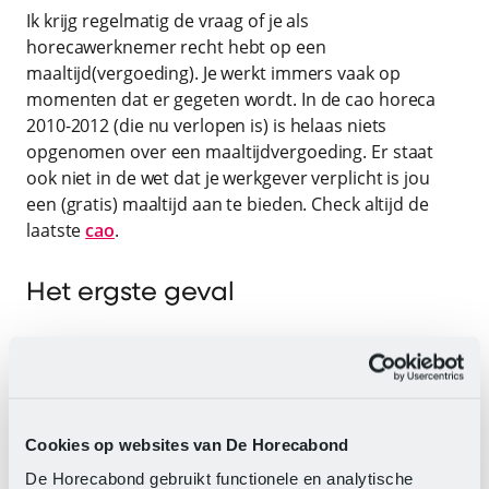
Ik krijg regelmatig de vraag of je als
horecawerknemer recht hebt op een
maaltijd(vergoeding). Je werkt immers vaak op
momenten dat er gegeten wordt. In de cao horeca
2010-2012 (die nu verlopen is) is helaas niets
opgenomen over een maaltijdvergoeding. Er staat
ook niet in de wet dat je werkgever verplicht is jou
een (gratis) maaltijd aan te bieden. Check altijd de
laatste
cao
.
Het ergste geval
In het ergste geval kan je werkgever zelfs hetzelfde
tarief vragen voor een maaltijd als dat de gasten
betalen. Ik hoop dat dit in de praktijk niet voor komt.
Je werkgever mag jou best, als gezicht van de zaak,
Cookies op websites van De Horecabond
tegemoet komen.
De Horecabond gebruikt functionele en analytische