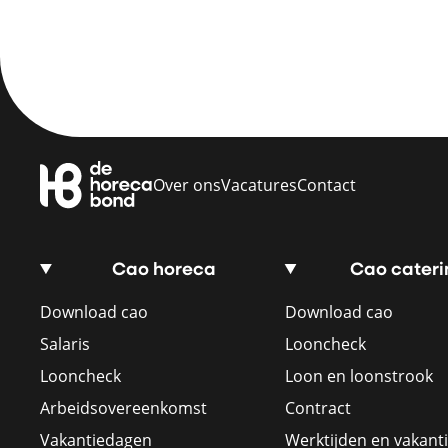
Over ons
Vacatures
Contact
Cao horeca
Cao cateri
Download cao
Download cao
Salaris
Looncheck
Looncheck
Loon en loonstrook
Arbeidsovereenkomst
Contract
Vakantiedagen
Werktijden en vakant