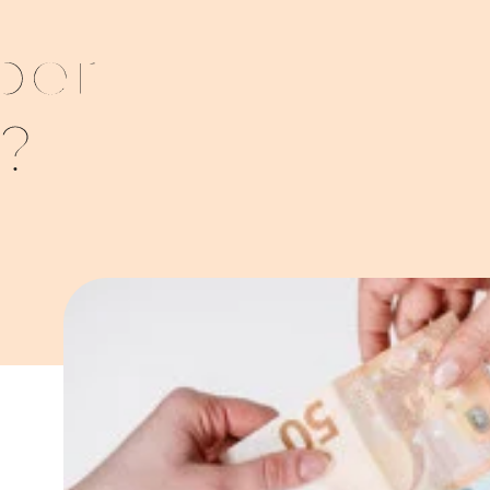
per
?