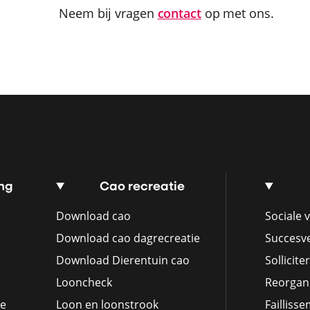
Neem bij vragen
contact
op met ons.
ng
Cao recreatie
Download cao
Sociale v
Download cao dagrecreatie
Succesv
Download Dierentuin cao
Sollicite
Looncheck
Reorgani
ie
Loon en loonstrook
Failliss