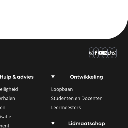
Instagram
Facebook
YouTube
LinkedIn
TikTok
Whats
Hulp & advies
Ontwikkeling
eiligheid
Loopbaan
erhalen
Studenten en Docenten
ren
Leermeesters
satie
Lidmaatschap
ement