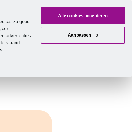
Alle cookies accepteren
ver ons
Vacatures
Contact
Zoeken
Inlogge
Nederlands
bsites zo goed
 geen
Aanpassen
en advertenties
nderstaand
ies.