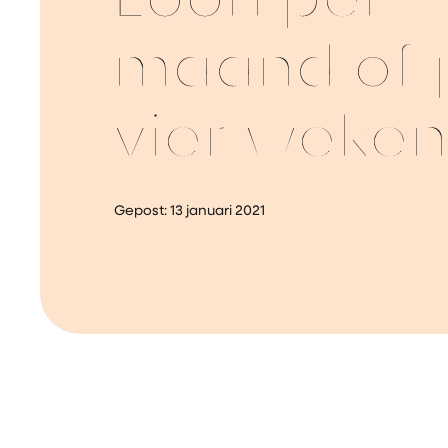
Loon per
maand of 
vier weken
Gepost:
13 januari 2021