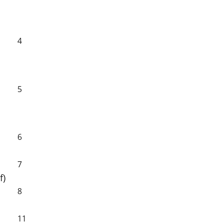
4
5
6
7
f)
8
11