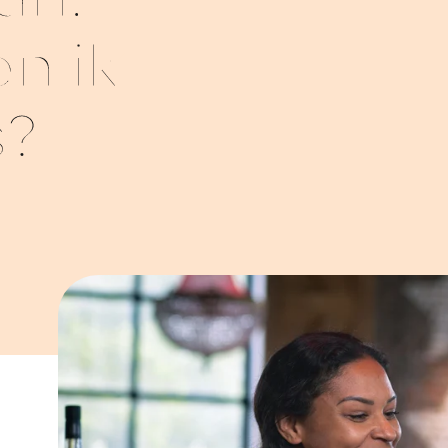
an:
n ik
s?