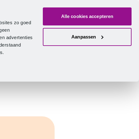
Alle cookies accepteren
ver ons
Vacatures
Contact
Zoeken
Inlogge
Nederlands
bsites zo goed
 geen
Aanpassen
en advertenties
nderstaand
ies.