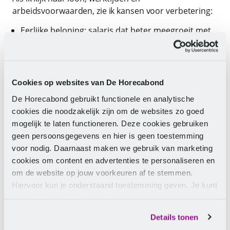
arbeidsvoorwaarden, zie ik kansen voor verbetering:
Eerlijke beloning: salaris dat beter meegroeit met
prijzen, inzet en verantwoordelijkheid.
Betere balans: afspraken die zorgen voor
voldoende rust en vrije tijd.
Investeren in ontwikkeling: scholing en
Cookies op websites van De Horecabond
doorgroeimogelijkheden zodat werken in de
recreatie aantrekkelijk blijft op de lange termijn.
De Horecabond gebruikt functionele en analytische
cookies die noodzakelijk zijn om de websites zo goed
mogelijk te laten functioneren. Deze cookies gebruiken
Eerste resultaten van het cao-
geen persoonsgegevens en hier is geen toestemming
onderzoek
voor nodig. Daarnaast maken we gebruik van marketing
cookies om content en advertenties te personaliseren en
De voorlopige uitkomsten bevestigen dit beeld.
om de website op jouw voorkeuren af te stemmen.
Salaris staat met stip bovenaan, gevolgd door
Hiervoor kun je onderstaand toestemming geven. Je kunt
werkdruk en duurzame inzetbaarheid. Veel mensen
je instellingen altijd weer wijzigen op de pagina over de
vertellen dat ze hun werk met plezier doen, maar dat
cookies.
het soms zwaar is dit vol te houden, zowel fysiek als
Details tonen
mentaal. Tijdens onze bedrijfsbezoeken hoor ik