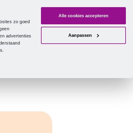
Alle cookies accepteren
ver ons
Vacatures
Contact
Zoeken
Inlogge
Nederlands
bsites zo goed
 geen
Aanpassen
en advertenties
nderstaand
ies.