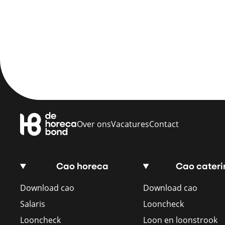
Over ons
Vacatures
Contact
Cao horeca
Cao cateri
Download cao
Download cao
Salaris
Looncheck
Looncheck
Loon en loonstrook