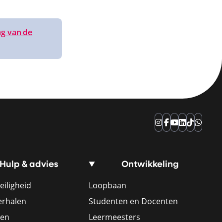
g van de
Instagram
Facebook
YouTube
LinkedIn
TikTok
Whats
Hulp & advies
Ontwikkeling
eiligheid
Loopbaan
erhalen
Studenten en Docenten
ren
Leermeesters