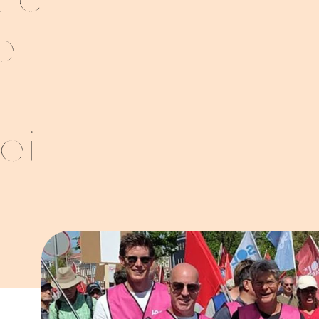
de
e
ei