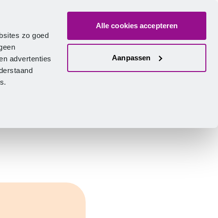
Alle cookies accepteren
ver ons
Vacatures
Contact
Zoeken
Inlogge
Nederlands
bsites zo goed
 geen
Aanpassen
en advertenties
nderstaand
ies.