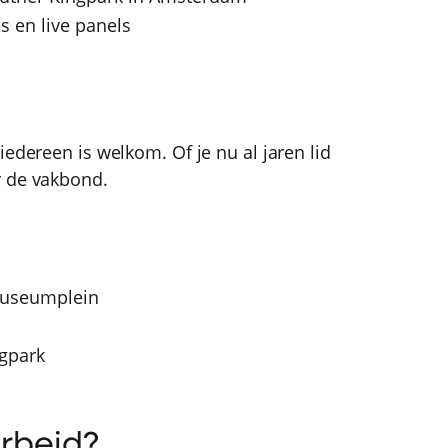
es en live panels
iedereen is welkom. Of je nu al jaren lid
r de vakbond.
Museumplein
ngpark
Arbeid?