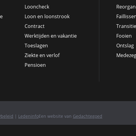
Looncheck
Reorgani
ie
Loon en loonstrook
Failliss
Contract
Transiti
Werktijden en vakantie
Fooien
Toeslagen
Ontslag
Ziekte en verlof
Medeze
Pensioen
ybeleid
|
Ledeninfo
Een website van
Gedachtegoed