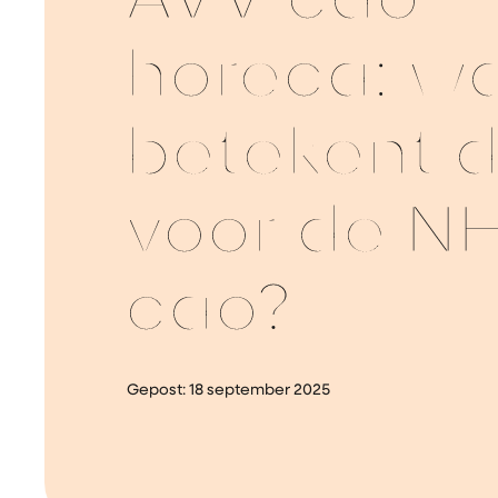
AVV cao
horeca: w
betekent d
voor de N
cao?
Gepost:
18 september 2025