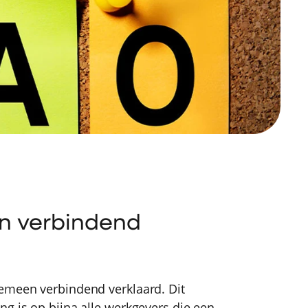
n verbindend
gemeen verbindend verklaard. Dit
g is op bijna alle werkgevers die een