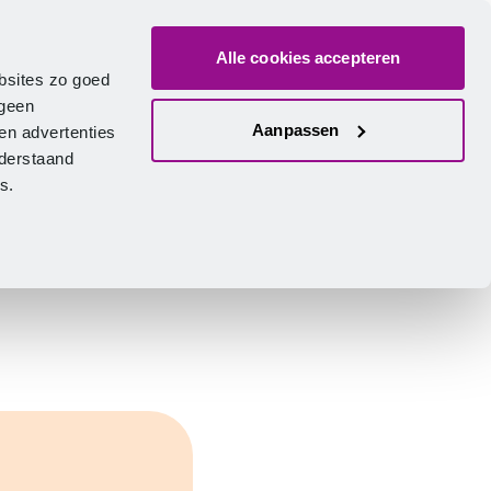
Alle cookies accepteren
ver ons
Vacatures
Contact
Zoeken
Inlogge
Nederlands
bsites zo goed
 geen
Aanpassen
en advertenties
nderstaand
ies.