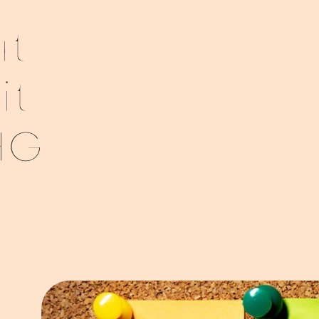
at
it
HG