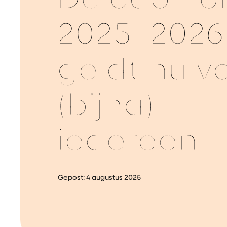
De cao ho
2025–2026
geldt nu v
(bijna)
iedereen
Gepost:
4 augustus 2025