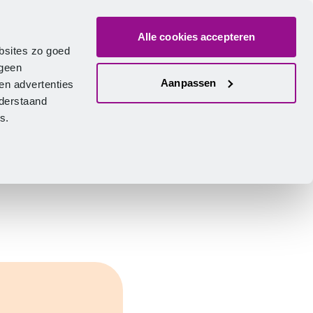
Alle cookies accepteren
ver ons
Vacatures
Contact
Zoeken
Inlogge
Nederlands
bsites zo goed
 geen
Aanpassen
en advertenties
nderstaand
ies.