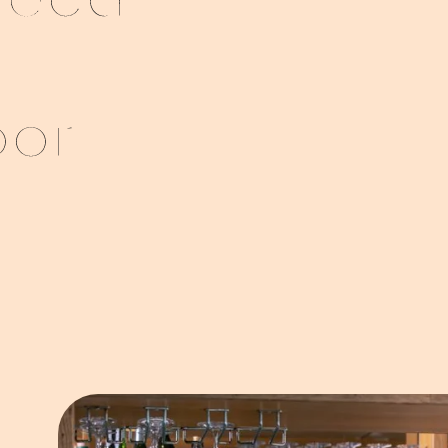
reca
oor