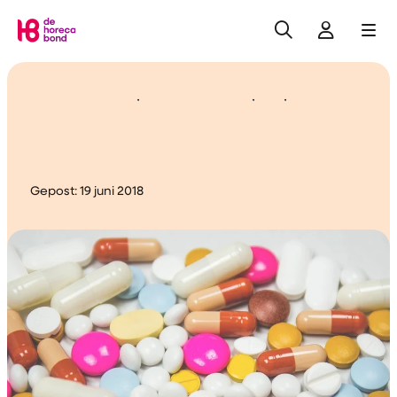
Zoeken
Inlogge
Me
Home
Laagste ziekteverzuim in
de horeca
Gepost:
19 juni 2018