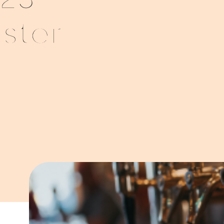
023
ster