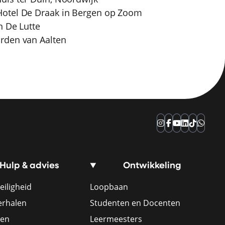
Hotel De Draak in Bergen op Zoom
n De Lutte
rden van Aalten
Instagram
Facebook
YouTube
LinkedIn
TikTok
Whats
Hulp & advies
Ontwikkeling
eiligheid
Loopbaan
erhalen
Studenten en Docenten
ren
Leermeesters