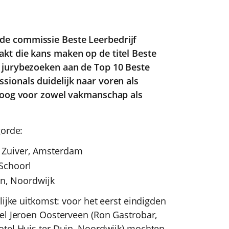
e commissie Beste Leerbedrijf
kt die kans maken op de titel Beste
 jurybezoeken aan de Top 10 Beste
ionals duidelijk naar voren als
p oog voor zowel vakmanschap als
gorde:
s Zuiver, Amsterdam
 Schoorl
in, Noordwijk
lijke uitkomst: voor het eerst eindigden
el Jeroen Oosterveen (Ron Gastrobar,
otel Huis ter Duin, Noordwijk) mochten