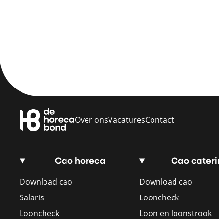
Over ons
Vacatures
Contact
Cao horeca
Cao cateri
Download cao
Download cao
Salaris
Looncheck
Looncheck
Loon en loonstrook