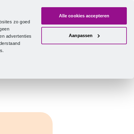
Alle cookies accepteren
ver ons
Vacatures
Contact
Zoeken
Inlogge
Nederlands
bsites zo goed
 geen
Aanpassen
en advertenties
nderstaand
ies.