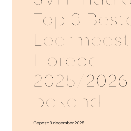
SVH maak
Top 3 Best
Leermeest
Horeca
2025/2026
bekend
Gepost:
3 december 2025