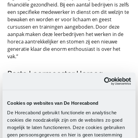
financiële gezondheid. Bij een aantal bedrijven is zelfs
een specifieke medewerker in dienst om dit welzijn te
bewaken en worden er voor lichaam en geest
cursussen en trainingen aangeboden. Door deze
aanpak maken deze leerbedrijven het werken in de
horeca aantrekkelijker en stomen zij een nieuwe
generatie klaar die enorm enthousiast is over het
vak.”
Beste Leermeester Horeca
De rol van de leermeester wordt dit jaar ook weer
onder de aandacht gebracht: zij maken kans op de
Cookies op websites van De Horecabond
titel Beste Leermeester Horeca 2024/2025. De beste
leermeester kwam in beeld bij de bezoeken van de
De Horecabond gebruikt functionele en analytische
vakjury aan de leerbedrijven in de Top 10. Deze prijs
cookies die noodzakelijk zijn om de websites zo goed
is bedoeld voor de leermeester, die er met zijn of
mogelijk te laten functioneren. Deze cookies gebruiken
haar eigen kwaliteiten bovenuit steekt. De
geen persoonsgegevens en hier is geen toestemming