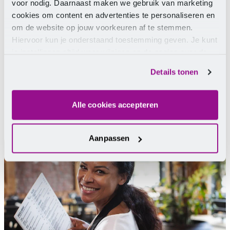
voor nodig. Daarnaast maken we gebruik van marketing
cookies om content en advertenties te personaliseren en
Wij helpen je graag.
om de website op jouw voorkeuren af te stemmen.
Hiervoor kun je onderstaand toestemming geven. Je kunt
je instellingen altijd weer wijzigen op de pagina over de
cookies.
Chat
E-mail
Telefoon
Facebook Messenger
WhatsApp
Details tonen
Neem contact op
Alle cookies accepteren
Aanpassen