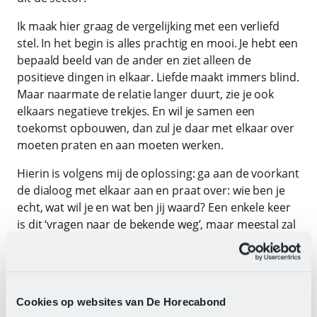
Ik maak hier graag de vergelijking met een verliefd
stel. In het begin is alles prachtig en mooi. Je hebt een
bepaald beeld van de ander en ziet alleen de
positieve dingen in elkaar. Liefde maakt immers blind.
Maar naarmate de relatie langer duurt, zie je ook
elkaars negatieve trekjes. En wil je samen een
toekomst opbouwen, dan zul je daar met elkaar over
moeten praten en aan moeten werken.
Hierin is volgens mij de oplossing: ga aan de voorkant
de dialoog met elkaar aan en praat over: wie ben je
echt, wat wil je en wat ben jij waard? Een enkele keer
is dit ‘vragen naar de bekende weg’, maar meestal zal
dat niet zo zijn. Want iedereen zit anders in elkaar en
iedereen heeft z’n individuele behoeftes, vaak
afhankelijk van de levensfase waarin men zit.
Cookies op websites van De Horecabond
Zo hebben veel jongeren behoefte aan flexibiliteit in