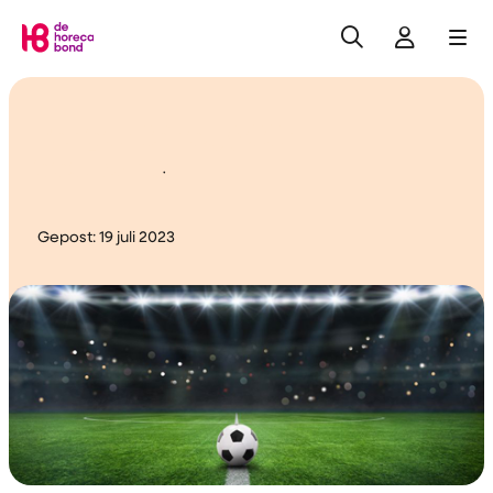
Zoeken
Inlogge
Me
Home
Zonder schot, géén
doelpunt!
Gepost:
19 juli 2023