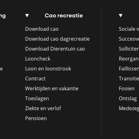
ng
Cao recreatie
Download cao
Sociale v
Download cao dagrecreatie
Succesv
Download Dierentuin cao
Sollicite
Looncheck
Reorgani
ie
Loon en loonstrook
Failliss
Contract
Transiti
Werktijden en vakantie
Fooien
Toeslagen
Ontslag
Ziekte en verlof
Medeze
Pensioen