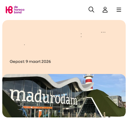
Zoeken
Inlogge
Me
Home
Ledencongres 2026: kom jij
ook?
Gepost:
9 maart 2026