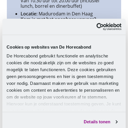
Van 10.30 uur tot 20.00 uur (inclusief
lunch, borrel en dinerbuffet)
Locatie:
Madurodam in Den Haag
Kom je met het openbaar vervoer?
Binnen 10 minuten vanaf Den Haag
Centraal of Hollands Spoor sta je bij onze
ingang. Neem tram 9 richting
'Scheveningen Noord' of bus 22 richting
'Den Haag Duindorp' en stap uit bij halte
Cookies op websites van De Horecabond
'Madurodam'.
De Horecabond gebruikt functionele en analytische
Kom je met de auto?
Parkeer dan je auto
op het parkeerterrein.
cookies die noodzakelijk zijn om de websites zo goed
mogelijk te laten functioneren. Deze cookies gebruiken
geen persoonsgegevens en hier is geen toestemming
voor nodig. Daarnaast maken we gebruik van marketing
cookies om content en advertenties te personaliseren en
om de website op jouw voorkeuren af te stemmen.
Hiervoor kun je onderstaand toestemming geven. Je kunt
je instellingen altijd weer wijzigen op de pagina over de
cookies.
Ledencongres maandag 1
Details tonen