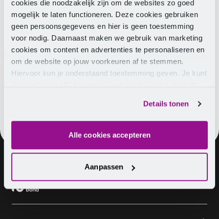
We zouden er zeer mee geholpen zijn als je deze
cookies die noodzakelijk zijn om de websites zo goed
vragenlijst
in wil vullen. Het invullen van de vragenlijst
mogelijk te laten functioneren. Deze cookies gebruiken
zal ongeveer 10 tot 15 minuten duren.
geen persoonsgegevens en hier is geen toestemming
voor nodig. Daarnaast maken we gebruik van marketing
cookies om content en advertenties te personaliseren en
om de website op jouw voorkeuren af te stemmen.
Hiervoor kun je onderstaand toestemming geven. Je kunt
TIP
Ga direct naar de
vragenlijst
je instellingen altijd weer wijzigen op de pagina over de
cookies.
Details tonen
Alle cookies accepteren
Aanpassen
Over ons
Vacatures
Contact