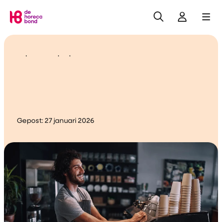
Zoeken
Inlogge
Me
Home
Uitnodiging
Ledenpanelonderzoek
Ledenvoordeel FNV
Gepost:
27 januari 2026