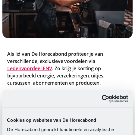
Als lid van De Horecabond profiteer je van
verschillende, exclusieve voordelen via
Ledenvoordeel FNV
. Zo krijg je korting op
bijvoorbeeld energie, verzekeringen, uitjes,
cursussen, abonnementen en producten.
Graag willen we jou een aantal vragen stellen
hierover. Zo zijn we onder andere benieuwd of je het
programma en de voordelen kent en wat je ervan
vindt. Jouw mening is belangrijk voor ons en helpt
Cookies op websites van De Horecabond
ons om het programma verder te verbeteren.
De Horecabond gebruikt functionele en analytische