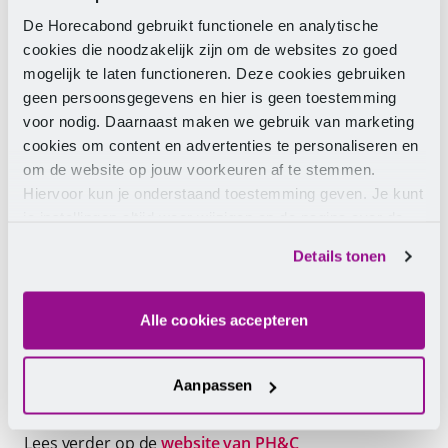
vast welke verhoging mogelijk is. De
De Horecabond gebruikt functionele en analytische
beleidsdekkingsgraad was 139% op 30 september
cookies die noodzakelijk zijn om de websites zo goed
2025. Dat betekent dat dit voldoende hoog was om
mogelijk te laten functioneren. Deze cookies gebruiken
per 31 december 2025 de opgebouwde pensioenen
geen persoonsgegevens en hier is geen toestemming
en pensioenuitkeringen met 2,77% te verhogen.
voor nodig. Daarnaast maken we gebruik van marketing
cookies om content en advertenties te personaliseren en
Verhoging en nieuwe regeling?
om de website op jouw voorkeuren af te stemmen.
Hiervoor kun je onderstaand toestemming geven. Je kunt
In november hebben alle deelnemers een eerste
je instellingen altijd weer wijzigen op de pagina over de
berekening ontvangen van het pensioen in de nieuwe
cookies.
Details tonen
regeling, die we voornemens zijn per 1 januari 2026 in
te voeren. Deze toeslagverlening (van 2,77%) komt
hier bovenop en staat dus los van de overgang naar
Alle cookies accepteren
de nieuwe pensioenregeling. De verhoging zal per
januari worden doorgevoerd. Voor de zomer 2026
volgt de definitieve berekening van het pensioen in
Aanpassen
de nieuwe regeling.
Lees verder op de
website van PH&C