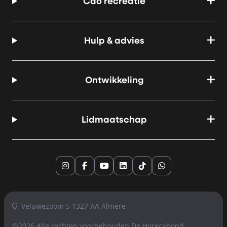
Cao recreatie
Hulp & advies
Ontwikkeling
Lidmaatschap
Instagram
Facebook
YouTube
LinkedIn
TikTok
Whatsapp
Veluwezoom 5 1327 AA Almere
©2026 Alle rechten voorbehouden
De Horecabond