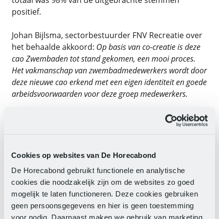
positief.
Johan Bijlsma, sectorbestuurder FNV Recreatie over
het behaalde akkoord:
Op basis van co-creatie is deze
cao Zwembaden tot stand gekomen, een mooi proces.
Het vakmanschap van zwembadmedewerkers wordt door
deze nieuwe cao erkend met een eigen identiteit en goede
arbeidsvoorwaarden voor deze groep medewerkers.
De belangrijkste punten van het behaalde akkoord
zijn
:
Looptijd van 1 juli 2016 tot en met 30 juni 2017.
Met ingang van 1 oktober 2016 worden de lonen
Cookies op websites van De Horecabond
met 1,5% worden verhoogd. In december 2016
ontvangen medewerkers die tussen 1 juli en 1
De Horecabond gebruikt functionele en analytische
oktober 2016 in dienst zijn een eenmalige uitkering
cookies die noodzakelijk zijn om de websites zo goed
ter hoogte van 1,5% over het feitelijk salaris dat zij
mogelijk te laten functioneren. Deze cookies gebruiken
in deze periode hebben ontvangen.
geen persoonsgegevens en hier is geen toestemming
Afspraken over onder andere veilig toezicht,
voor nodig. Daarnaast maken we gebruik van marketing