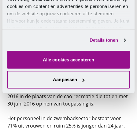
vakmanschap en opleiding van zwemlesgevende
cookies om content en advertenties te personaliseren en
en toezichthoudende medewerkers. Partijen willen
deze afspraken de komende jaren uitbreiden met
om de website op jouw voorkeuren af te stemmen.
onderwerpen van de Sociale Agenda, zoals
Hiervoor kun je onderstaand toestemming geven. Je kunt
jaaruren-model, werkgelegenheid en
je instellingen altijd weer wijzigen op de pagina over de
werkzekerheid bij aanbestedingen, sociaal plan,
cookies.
vitaliteit, individuele keuzemogelijkheden,
Details tonen
minimale opleidingseisen en een persoonlijk
levensfasebudget.
De bij de cao Zwembaden behorende Sociale Agenda
Alle cookies accepteren
2016-2018 wordt in de komende jaren door cao-
partijen uitgewerkt. De cao Zwembaden treedt, voor
Aanpassen
de onder de werkingssfeer van deze cao vallende
werkgevers en werknemers, met ingang van 1 juli
2016 in de plaats van de cao recreatie die tot en met
30 juni 2016 op hen van toepassing is.
Het personeel in de zwembadsector bestaat voor
71% uit vrouwen en ruim 25% is jonger dan 24 jaar.