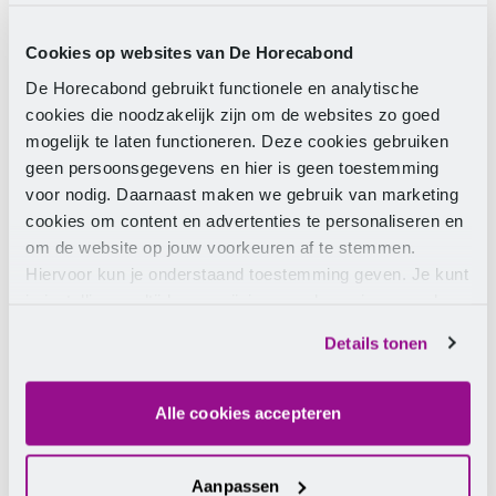
speelplek wel of niet worden gecertificeerd? Hoe ga ik
om met een speeltoestel dat bewoners zelf in elkaar
knutselen?
Cookies op websites van De Horecabond
De Horecabond gebruikt functionele en analytische
De gemeenten Zwolle, Almere en Rotterdam hebben
cookies die noodzakelijk zijn om de websites zo goed
het voortouw genomen om in overleg met de
mogelijk te laten functioneren. Deze cookies gebruiken
branche, de NVWA en VWS tot een voorstel te komen
geen persoonsgegevens en hier is geen toestemming
waarbij meer ruimte is voor particulier initiatief, met
voor nodig. Daarnaast maken we gebruik van marketing
oog voor veiligheid. Veel gemeenten geven al ruimte
cookies om content en advertenties te personaliseren en
voor het particulier initiatief, vaak op basis van
om de website op jouw voorkeuren af te stemmen.
verschillende interpretaties van de regelgeving. Bij
Hiervoor kun je onderstaand toestemming geven. Je kunt
dezen een update van de voortgang voor een nieuw
je instellingen altijd weer wijzigen op de pagina over de
voorstel en een opheldering omtrent de huidige
cookies.
regelgeving.
Details tonen
Lees meer op
Pretwerk.nl
Alle cookies accepteren
Aanpassen