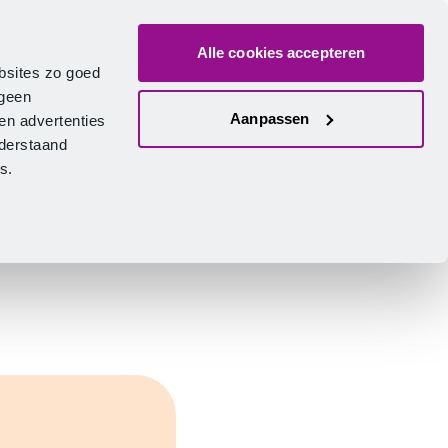
Alle cookies accepteren
ver ons
Vacatures
Contact
Zoeken
Inlogge
Nederlands
bsites zo goed
 geen
Aanpassen
en advertenties
nderstaand
ies.