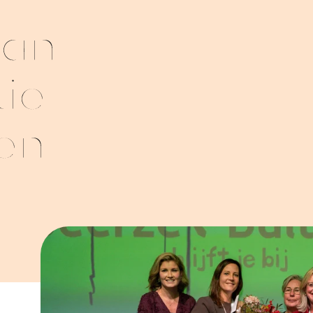
van
ie
en