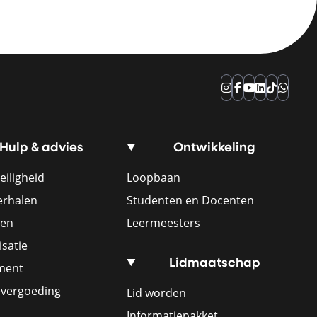
Instagram
Facebook
YouTube
LinkedIn
TikTok
Whats
Hulp & advies
Ontwikkeling
eiligheid
Loopbaan
erhalen
Studenten en Docenten
ren
Leermeesters
satie
Lidmaatschap
ement
evergoeding
Lid worden
Informatiepakket