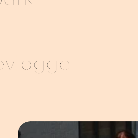
park
evlogger