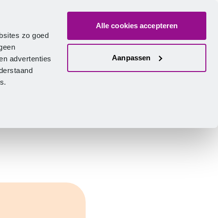
Alle cookies accepteren
ver ons
Vacatures
Contact
Zoeken
Inlogge
Nederlands
bsites zo goed
 geen
Aanpassen
en advertenties
nderstaand
ies.