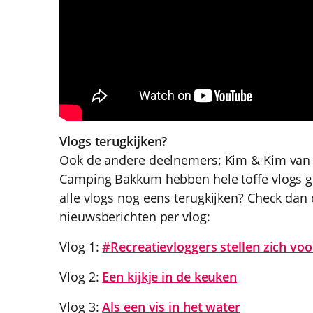
Vlogs terugkijken?
Ook de andere deelnemers; Kim & Kim va
Camping Bakkum hebben hele toffe vlogs ge
alle vlogs nog eens terugkijken? Check dan
nieuwsberichten per vlog:
Vlog 1:
#Recreatievloggers stellen zich voo
Vlog 2:
Een kijkje in de keuken
Vlog 3:
Als een vis in het water