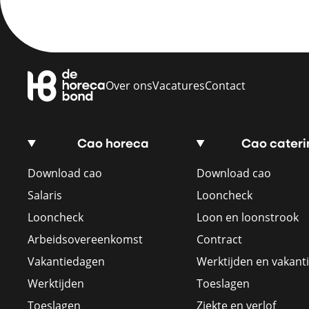
Over ons
Vacatures
Contact
Cao horeca
Cao cateri
Download cao
Download cao
Salaris
Looncheck
Looncheck
Loon en loonstrook
Arbeidsovereenkomst
Contract
Vakantiedagen
Werktijden en vakant
Werktijden
Toeslagen
Toeslagen
Ziekte en verlof