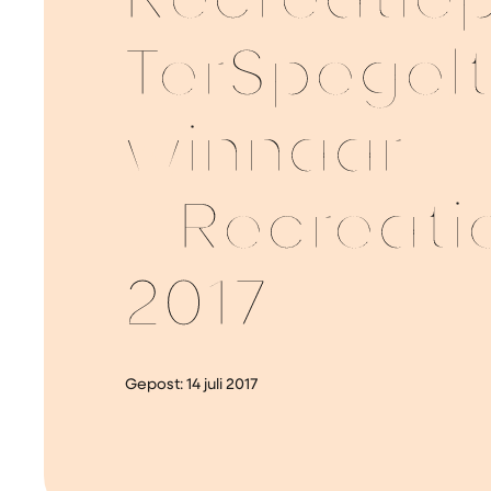
Recreatie
TerSpegelt
winnaar
#Recreati
2017
Gepost:
14 juli 2017