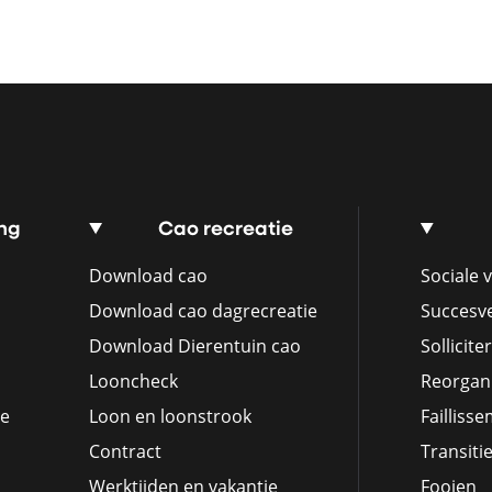
ng
Cao recreatie
Download cao
Sociale v
Download cao dagrecreatie
Succesv
Download Dierentuin cao
Sollicite
Looncheck
Reorgani
ie
Loon en loonstrook
Failliss
Contract
Transiti
Werktijden en vakantie
Fooien