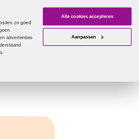
Alle cookies accepteren
ver ons
Vacatures
Contact
Zoeken
Inlogge
Nederlands
bsites zo goed
 geen
Aanpassen
en advertenties
nderstaand
ies.