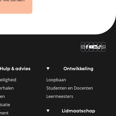
Instagram
Facebook
YouTube
LinkedIn
TikTok
Whats
Hulp & advies
Ontwikkeling
eiligheid
Loopbaan
erhalen
Studenten en Docenten
ren
Leermeesters
satie
Lidmaatschap
ement