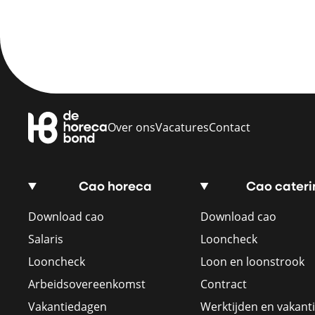
Over ons
Vacatures
Contact
Cao horeca
Cao cateri
Download cao
Download cao
Salaris
Looncheck
Looncheck
Loon en loonstrook
Arbeidsovereenkomst
Contract
Vakantiedagen
Werktijden en vakant