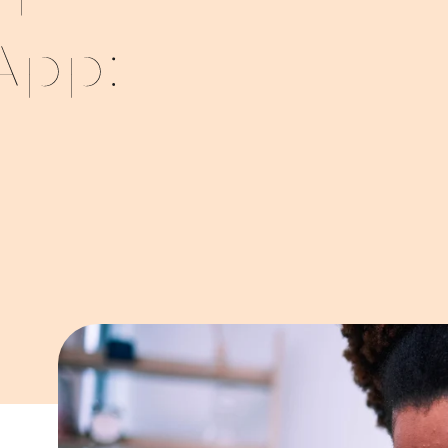
n
App: