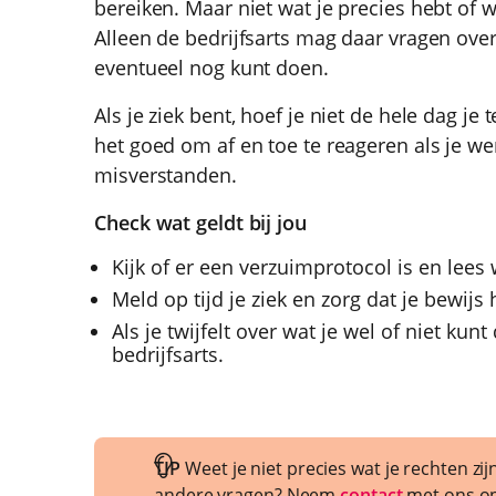
bereiken. Maar niet wat je precies hebt of we
Alleen de bedrijfsarts mag daar vragen over
eventueel nog kunt doen.
Als je ziek bent, hoef je niet de hele dag je
het goed om af en toe te reageren als je we
misverstanden.
Check wat geldt bij jou
Kijk of er een verzuimprotocol is en lees 
Meld op tijd je ziek en zorg dat je bewijs
Als je twijfelt over wat je wel of niet kun
bedrijfsarts.
TIP
Weet je niet precies wat je rechten zij
andere vragen? Neem
contact
met ons o