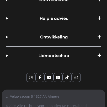
Cao recreatie
Hulp & advies
Ontwikkeling
Lidmaatschap
Instagram
Facebook
YouTube
LinkedIn
TikTok
Whatsapp
Veluwezoom 5 1327 AA Almere
©2026 Alle rechten voorbehouden
De Horecabond