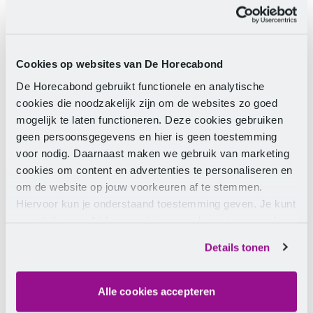
Vul hieronder je gegevens in
Voornaam
Cookies op websites van De Horecabond
De Horecabond gebruikt functionele en analytische
Achternaam
cookies die noodzakelijk zijn om de websites zo goed
mogelijk te laten functioneren. Deze cookies gebruiken
E-mailadres
geen persoonsgegevens en hier is geen toestemming
voor nodig. Daarnaast maken we gebruik van marketing
Telefoonnummer
cookies om content en advertenties te personaliseren en
om de website op jouw voorkeuren af te stemmen.
Ja, ik meld mij aan voor de maandelijkse
Hiervoor kun je onderstaand toestemming geven. Je kunt
nieuwsbrief
je instellingen altijd weer wijzigen op de pagina over de
cookies.
Details tonen
Verstuur
Door op de knop te klikken, geef je toestemming
voor het verwerken van je gegevens zoals
Alle cookies accepteren
beschreven in onze
privacyverklaring
.