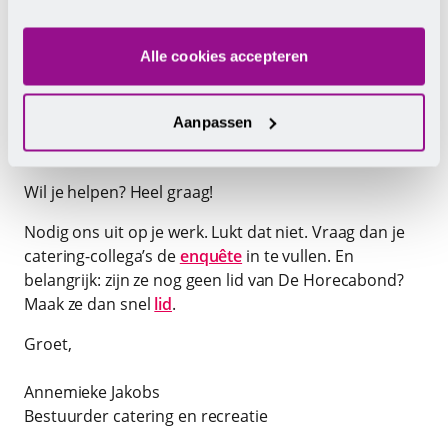
met ons voorstel voor de inzet en hebben het laatste
woord.
Alle cookies accepteren
Als dat klaar is, gaan we in gesprek met de
werkgevers. Het duurt dus even voor we alle
Aanpassen
informatie hebben verzamelend en bekeken. Daarom
is het belangrijk dat we op tijd beginnen.
Wil je helpen? Heel graag!
Nodig ons uit op je werk. Lukt dat niet. Vraag dan je
catering-collega’s de
enquête
in te vullen. En
belangrijk: zijn ze nog geen lid van De Horecabond?
Maak ze dan snel
lid
.
Groet,
Annemieke Jakobs
Bestuurder catering en recreatie