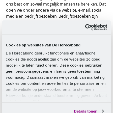
ons best om zoveel mogelijk mensen te bereiken. Dat
doen we onder andere via de website, e-mail, social
media en bedrijfsbezoeken. Bedrijfsbezoeken zijn
soms wat uitdagender. Veel collega’s in de catering
werken verspreid en soms ook op plekken waar wij
niet zomaar binnenkomen. Wil je ons daarbij helpen?
Dat zou ontzettend fijn zijn. Nodig ons uit op jouw
Cookies op websites van De Horecabond
werkplek
. Dan komen we graag langs om te horen
wat jullie belangrijk vinden. En nemen we een
De Horecabond gebruikt functionele en analytische
kleinigheidje mee.
cookies die noodzakelijk zijn om de websites zo goed
mogelijk te laten functioneren. Deze cookies gebruiken
Na het ophalen van alle informatie, bekijken we alle
geen persoonsgegevens en hier is geen toestemming
antwoorden. Daarbij worden we geholpen door een
voor nodig. Daarnaast maken we gebruik van marketing
onafhankelijk onderzoeksbureau (KIEN). Als alles
cookies om content en advertenties te personaliseren en
gebundeld is maken we op basis hiervan de inzet.
om de website op jouw voorkeuren af te stemmen.
Hierin staat een overzicht van punten die we willen
Hiervoor kun je onderstaand toestemming geven. Je kunt
veranderen in de cao. Dit bespreken we met de
cao-
je instellingen altijd weer wijzigen op de pagina over de
commissie
. Hierin zitten cateringmedewerkers die lid
cookies.
zijn van De Horecabond. Zij stemmen wel of niet in
Details tonen