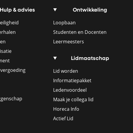
Hulp & advies
Ontwikkeling
eiligheid
Loopbaan
erhalen
Studenten en Docenten
ren
Leermeesters
satie
Lidmaatschap
ement
evergoeding
Lid worden
Informatiepakket
Ledenvoordeel
ggenschap
Maak je collega lid
Horeca Info
Actief Lid