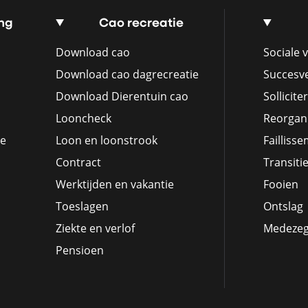
ng
Cao recreatie
Download cao
Sociale v
Download cao dagrecreatie
Succesv
Download Dierentuin cao
Sollicite
Looncheck
Reorgani
ie
Loon en loonstrook
Failliss
Contract
Transiti
Werktijden en vakantie
Fooien
Toeslagen
Ontslag
Ziekte en verlof
Medeze
Pensioen