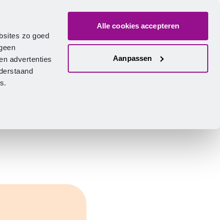
Alle cookies accepteren
ver ons
Vacatures
Contact
Zoeken
Inlogge
Nederlands
bsites zo goed
 geen
Aanpassen
en advertenties
nderstaand
ies.