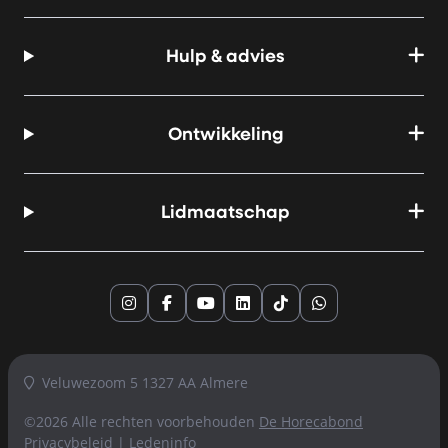
Hulp & advies
Ontwikkeling
Lidmaatschap
Instagram
Facebook
YouTube
LinkedIn
TikTok
Whatsapp
Veluwezoom 5 1327 AA Almere
©2026 Alle rechten voorbehouden
De Horecabond
Privacybeleid
|
Ledeninfo