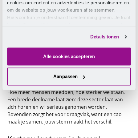
cookies om content en advertenties te personaliseren en
punten die we namens jullie willen bereiken en
om de website op jouw voorkeuren af te stemmen.
waarover we met de werkgever willen onderhandelen
Hiervoor kun je onderstaand toestemming geven. Je kunt
voor een nieuwe cao. Die leggen we voor aan onze
je instellingen altijd weer wijzigen op de pagina over de
leden, vooral aan de collega’s in de cao-commissie
cookies.
recreatie. Pas daarna starten de onderhandelingen.
Details tonen
Jouw stem wordt dus niet alleen gehoord, maar
weegt écht mee.
Alle cookies accepteren
Waarom is meedoen zo
belangrijk?
Aanpassen
Hoe meer mensen meedoen, hoe sterker we staan.
Een brede deelname laat zien: deze sector laat van
zich horen en wil serieus genomen worden.
Bovendien zorgt het voor draagvlak, want een cao
maak je samen. Jouw stem maakt het verschil.