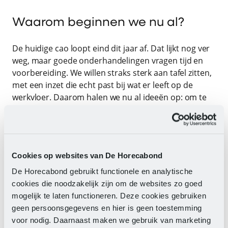
Waarom beginnen we nu al?
De huidige cao loopt eind dit jaar af. Dat lijkt nog ver
weg, maar goede onderhandelingen vragen tijd en
voorbereiding. We willen straks sterk aan tafel zitten,
met een inzet die echt past bij wat er leeft op de
werkvloer. Daarom halen we nu al ideeën op: om te
horen wat beter kan, waar zorgen zitten en waar
kansen liggen. Zo bouwen we samen aan een cao die
aansluit op het werk van nu én straks.
Cookies op websites van De Horecabond
Wat gebeurt er met jouw input?
De Horecabond gebruikt functionele en analytische
cookies die noodzakelijk zijn om de websites zo goed
Alles wat we ophalen – via gesprekken, enquêtes,
mogelijk te laten functioneren. Deze cookies gebruiken
bijeenkomsten en mails – bundelen we zorgvuldig. Op
geen persoonsgegevens en hier is geen toestemming
basis daarvan maken we een concept-inzet: dat is
voor nodig. Daarnaast maken we gebruik van marketing
onze inzet richting de werkgevers. Hierin staan de