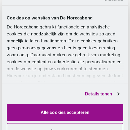
Achternaam
Cookies op websites van De Horecabond
E-mailadres
De Horecabond gebruikt functionele en analytische
cookies die noodzakelijk zijn om de websites zo goed
Telefoonnummer
mogelijk te laten functioneren. Deze cookies gebruiken
geen persoonsgegevens en hier is geen toestemming
Sector
voor nodig. Daarnaast maken we gebruik van marketing
cookies om content en advertenties te personaliseren en
Ja, ik meld mij aan voor de maandelijkse
om de website op jouw voorkeuren af te stemmen.
nieuwsbrief
Hiervoor kun je onderstaand toestemming geven. Je kunt
je instellingen altijd weer wijzigen op de pagina over de
Verstuur
cookies.
Details tonen
Door op de knop te klikken, geef je toestemming
voor het verwerken van je gegevens zoals
beschreven in onze
privacyverklaring
.
Alle cookies accepteren