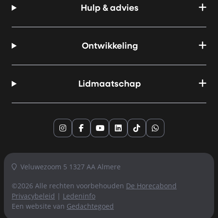
Hulp & advies
Ontwikkeling
Lidmaatschap
Instagram
Facebook
YouTube
LinkedIn
TikTok
Whatsapp
Veluwezoom 5 1327 AA Almere
©2026 Alle rechten voorbehouden
De Horecabond
Privacybeleid
|
Ledeninfo
Een website van
Gedachtegoed