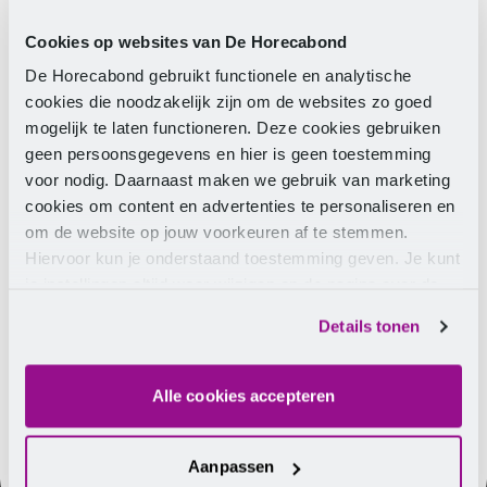
januari 2024 pensioenpremie af voor werknemers
vanaf 18 jaar. Doordat dit via de loonaangifte bij de
Cookies op websites van De Horecabond
Belastingdienst automatisch wordt verwerkt, hoeft
De Horecabond gebruikt functionele en analytische
dit alleen in het salarispakket te worden ingeregeld.
cookies die noodzakelijk zijn om de websites zo goed
mogelijk te laten functioneren. Deze cookies gebruiken
Impact wijziging op salaris
geen persoonsgegevens en hier is geen toestemming
voor nodig. Daarnaast maken we gebruik van marketing
Werknemers die per 1 januari 2024 tussen de 18 en
cookies om content en advertenties te personaliseren en
21 jaar zijn, moeten er rekening mee houden dat de
om de website op jouw voorkeuren af te stemmen.
pensioenpremie wordt ingehouden op het
Hiervoor kun je onderstaand toestemming geven. Je kunt
brutosalaris. Zowel de werkgever als de werknemer
je instellingen altijd weer wijzigen op de pagina over de
betaalt 8,4 procent premie (dus de totale premie is
cookies.
16,8 procent). Op de salarisstrook is dit terug te
Details tonen
vinden.
Alle cookies accepteren
Aanpassen