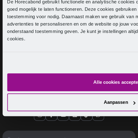
De Horecabond gebruikt functionele en analytische cookies d
goed mogelijk te laten functioneren. Deze cookies gebruike
Cao recreatie
toestemming voor nodig. Daarnaast maken we gebruik van m
advertenties te personaliseren en om de website op jouw vo
onderstaand toestemming geven. Je kunt je instellingen altij
cookies.
Hulp & advies
Ontwikkeling
Alle cookies accept
Lidmaatschap
Aanpassen
Instagram
Facebook
YouTube
LinkedIn
TikTok
Whatsapp