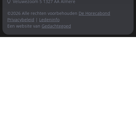
Veluwezoom 5 1327 AA Almere
©2026 Alle rechten voorbehouden
De Horecabond
Privacybeleid
|
Ledeninfo
Een website van
Gedachtegoed