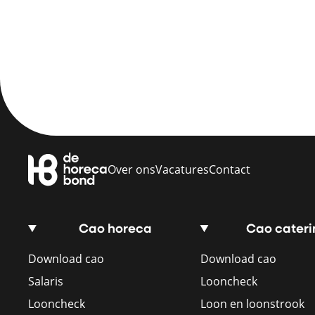
Over ons
Vacatures
Contact
Cao horeca
Cao cateri
Download cao
Download cao
Salaris
Looncheck
Looncheck
Loon en loonstrook