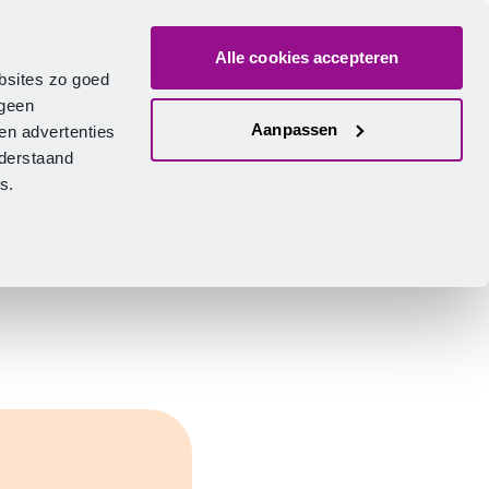
Alle cookies accepteren
ver ons
Vacatures
Contact
Zoeken
Inlogge
Nederlands
bsites zo goed
 geen
Aanpassen
en advertenties
nderstaand
ies.