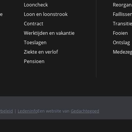
Looncheck
Reorgani
ie
Loon en loonstrook
Failliss
Contract
Transiti
Werktijden en vakantie
Fooien
Toeslagen
Ontslag
Ziekte en verlof
Medeze
Pensioen
ybeleid
|
Ledeninfo
Een website van
Gedachtegoed