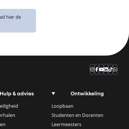
ad hier de
Instagram
Facebook
YouTube
LinkedIn
TikTok
Whats
Hulp & advies
Ontwikkeling
eiligheid
Loopbaan
erhalen
Studenten en Docenten
ren
Leermeesters