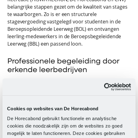
belangrijke stappen gezet om de kwaliteit van stages
te waarborgen. Zo is er een structurele
stagevergoeding vastgelegd voor studenten in de
Beroepsopleidende Leerweg (BOL) en ontvangen
leerling-medewerkers in de Beroepsbegeleidende
Leerweg (BBL) een passend loon.
Professionele begeleiding door
erkende leerbedrijven
Daarnaast is de professionele begeleiding van
studenten en leerling-medewerkers stevig verankerd.
Alleen bedrijven met een opgeleide en gecertificeerde
praktijkopleider kunnen erkend worden door SBB als
Cookies op websites van De Horecabond
leerbedrijf. Dit zorgt voor een kwalitatief
De Horecabond gebruikt functionele en analytische
hoogwaardige leeromgeving.
cookies die noodzakelijk zijn om de websites zo goed
mogelijk te laten functioneren. Deze cookies gebruiken