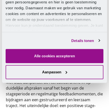
Stagekaart maakt
geen persoonsgegevens en hier is geen toestemming
voor nodig. Daarnaast maken we gebruik van marketing
verwachtingen duidelijk
cookies om content en advertenties te personaliseren en
om de website op jouw voorkeuren af te stemmen.
Om scholen, bedrijven en studenten houvast te
Hiervoor kun je onderstaand toestemming geven. Je kunt
bieden, is een stagekaart ontwikkeld. Deze kaart geeft
je instellingen altijd weer wijzigen op de pagina over de
duidelijke informatie over de wederzijdse
cookies.
verwachtingen en voorwaarden voor een goede
Details tonen
stage. De
stagekaart
wordt actief verspreid onder
werkgevers en opleiders en is gratis te downloaden
via de website van het Sociaal Fonds Recreatie.
Alle cookies accepteren
Investeren in toekomstig talent
Aanpassen
Met deze aanpak zet de recreatiebranche in op
duidelijke afspraken vanaf het begin van de
stageperiode en regelmatige feedbackmomenten, die
bijdragen aan een gestructureerd en leerzaam
traject. Het uiteindelijke doel: een positieve stage-