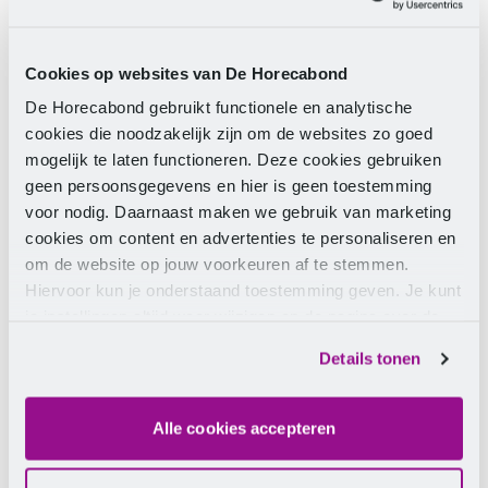
voor betere arbeidsvoorwaarden aan HISWA-
RECRON.
Cookies op websites van De Horecabond
Met een duidelijk signaal: neem
De Horecabond gebruikt functionele en analytische
recreatiemedewerkers serieus. Stilstand is geen
cookies die noodzakelijk zijn om de websites zo goed
optie.
mogelijk te laten functioneren. Deze cookies gebruiken
geen persoonsgegevens en hier is geen toestemming
Waar het om gaat
voor nodig. Daarnaast maken we gebruik van marketing
cookies om content en advertenties te personaliseren en
Recreatiemedewerkers verdienen waardering die je
om de website op jouw voorkeuren af te stemmen.
terugziet in betere arbeidsvoorwaarden. Zij willen
Hiervoor kun je onderstaand toestemming geven. Je kunt
afspraken die zorgen voor minder werkdruk en meer
je instellingen altijd weer wijzigen op de pagina over de
duidelijkheid over werktijden en contracten. Dat is
cookies.
Details tonen
nodig om mensen te behouden voor de sector en om
samen te bouwen aan een toekomstbestendige
recreatie.
Alle cookies accepteren