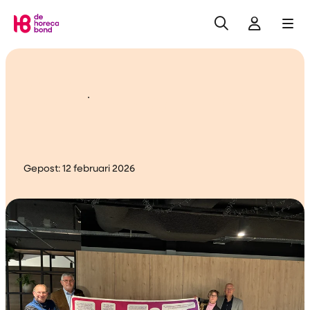
Zoeken
Inlogge
Me
Home
Wensen
recreatiemedewerkers op
tafel
Gepost:
12 februari 2026