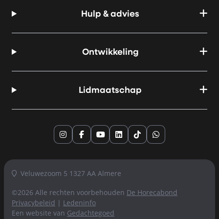
Hulp & advies
Ontwikkeling
Lidmaatschap
Instagram
Facebook
YouTube
LinkedIn
TikTok
Whatsapp
Veluwezoom 5 1327 AA Almere
©2026 Alle rechten voorbehouden
De Horecabond
Privacybeleid
|
Ledeninfo
Een website van
Gedachtegoed