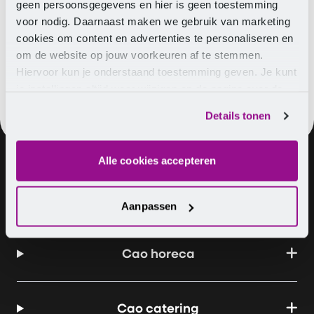
als werknemer in de recreatie, voor de komende cao-
geen persoonsgegevens en hier is geen toestemming
onderhandelingen belangrijk vindt. Geef jouw keuzes
voor nodig. Daarnaast maken we gebruik van marketing
door en vul de vragenlijst in.
cookies om content en advertenties te personaliseren en
om de website op jouw voorkeuren af te stemmen.
Hiervoor kun je onderstaand toestemming geven. Je kunt
je instellingen altijd weer wijzigen op de pagina over de
cookies.
Details tonen
Alle cookies accepteren
Over ons
Vacatures
Contact
Aanpassen
Cao horeca
Cao catering