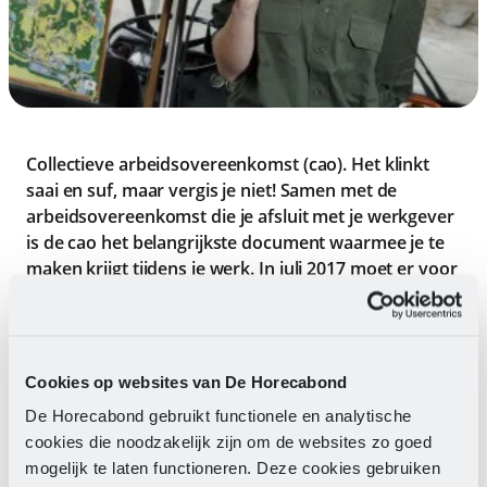
Collectieve arbeidsovereenkomst (cao). Het klinkt
saai en suf, maar vergis je niet! Samen met de
arbeidsovereenkomst die je afsluit met je werkgever
is de cao het belangrijkste document waarmee je te
maken krijgt tijdens je werk. In
juli 2017
moet er voor
alle recreatie- en zwembadmedewerkers een nieuwe
cao recreatie en cao zwembaden worden afgesloten.
Dit lijkt nog ver weg, maar de eerste
onderhandelingsgesprekken worden in februari al
Cookies op websites van De Horecabond
gevoerd.
De Horecabond gebruikt functionele en analytische
Wat vind jij?
cookies die noodzakelijk zijn om de websites zo goed
FNV Recreatie wil graag weten welke onderwerpen jij,
mogelijk te laten functioneren. Deze cookies gebruiken