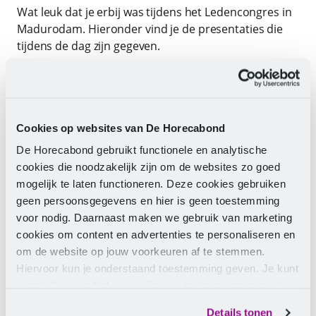
Wat leuk dat je erbij was tijdens het Ledencongres in
Madurodam. Hieronder vind je de presentaties die
tijdens de dag zijn gegeven.
Presentatie De Horecabond
Presentatie workshop AI & Hospitality
Cookies op websites van De Horecabond
De Horecabond gebruikt functionele en analytische
TIP
Maandag 31 mei 2027 staat het
cookies die noodzakelijk zijn om de websites zo goed
volgende Ledencongres op de agenda.
mogelijk te laten functioneren. Deze cookies gebruiken
Houd de website in de gaten!
geen persoonsgegevens en hier is geen toestemming
voor nodig. Daarnaast maken we gebruik van marketing
cookies om content en advertenties te personaliseren en
om de website op jouw voorkeuren af te stemmen.
Hiervoor kun je onderstaand toestemming geven. Je kunt
je instellingen altijd weer wijzigen op de pagina over de
“Ideeën van leden worden
cookies.
echt serieus genomen. De
Details tonen