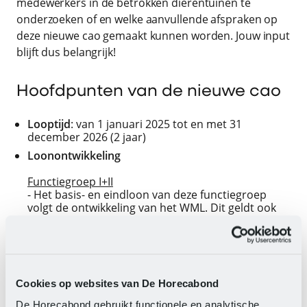
medewerkers in de betrokken dierentuinen te
onderzoeken of en welke aanvullende afspraken op
deze nieuwe cao gemaakt kunnen worden. Jouw input
blijft dus belangrijk!
Hoofdpunten van de nieuwe cao
Looptijd
: van 1 januari 2025 tot en met 31
december 2026 (2 jaar)
Loonontwikkeling
Functiegroep I+II
- Het basis- en eindloon van deze functiegroep
volgt de ontwikkeling van het WML. Dit geldt ook
voor de feitelijke salarissen van werknemers in
deze functiegroep. Concreet betekent dit dat de
feitelijke salarissen per 1 januari 2025 met 2,75%
stijgen.
- Per 1 juli 2025, 1 januari 2026 en 1 juli 2026 stijgt
Cookies op websites van De Horecabond
het WML opnieuw. Op dat moment stijgen ook de
feitelijke salarissen van werknemers in deze
De Horecabond gebruikt functionele en analytische