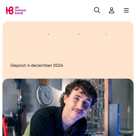
Zoeken
Inlogge
Me
Home
Akkoord nieuwe Dierentuin
cao
Gepost:
4 december 2024