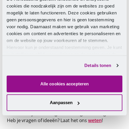
functiegroep.
cookies die noodzakelijk zijn om de websites zo goed
Functiegroepen III-XI
mogelijk te laten functioneren. Deze cookies gebruiken
- Per 1 januari 2025 worden de basis-, eindlonen
geen persoonsgegevens en hier is geen toestemming
en feitelijke salarissen van deze functiegroepen
voor nodig. Daarnaast maken we gebruik van marketing
verhoogd zoals in de
tabel
.
cookies om content en advertenties te personaliseren en
- Per 1 juli 2025 worden de basis-, eindlonen en
feitelijke salarissen van deze functiegroepen
om de website op jouw voorkeuren af te stemmen.
verhoogd met 1,0%.
Hiervoor kun je onderstaand toestemming geven. Je kunt
- Per 1 januari 2026 worden de basis-, eindlonen
je instellingen altijd weer wijzigen op de pagina over de
en feitelijke salarissen van deze functiegroepen
cookies.
verhoogd met 2,5%.
Details tonen
Hoe nu verder?
Alle cookies accepteren
We blijven ons inzetten voor betere
arbeidsvoorwaarden. Dit doen we door met jou en je
Aanpassen
collega’s in gesprek te blijven. Samen staan we
sterker om jullie belangen te vertegenwoordigen.
Heb je vragen of ideeën? Laat het ons
weten
!